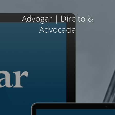
Advogar | Direito &
Advocacia